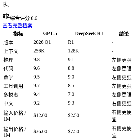
队。
综合评分 8.6
查看完整档案
GPT-5
DeepSeek R1
指标
结论
2026 Q1
R1
-
版本
256K
128K
-
上下文
9.8
9.1
推理
左侧更强
9.6
8.8
代码
左侧更强
9.5
9.0
数学
左侧更强
9.7
8.5
工具调用
左侧更强
9.4
7.0
多模态
左侧更强
9.2
9.3
中文
右侧更强
右侧更便
输入价格 /
$12.00
$2.50
1M
宜
右侧更便
输出价格 /
$36.00
$7.50
1M
宜